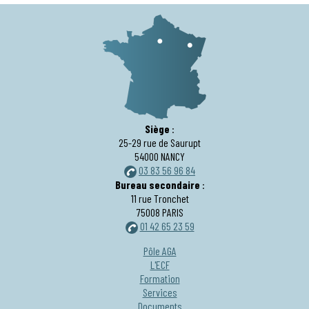
Siège
:
25-29 rue de Saurupt
54000 NANCY
03 83 56 96 84
Bureau secondaire
:
11 rue Tronchet
75008 PARIS
01 42 65 23 59
Pôle AGA
L'ECF
Formation
Services
Documents