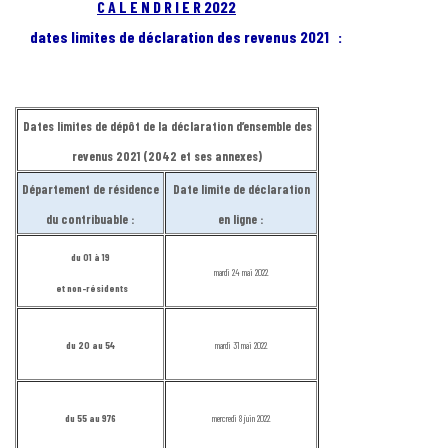
C A L E N D R I E R 2022
dates limites de déclaration des revenus 2021 :
Dates limites de dépôt de la déclaration d’ensemble des
revenus 2021 (2042 et ses annexes)
Département de résidence
Date limite de déclaration
du contribuable :
en ligne :
du 01 à 19
mardi 24 mai 2022
et non-résidents
du 20 au 54
mardi 31 mai 2022
du 55 au 976
mercredi 8 juin 2022