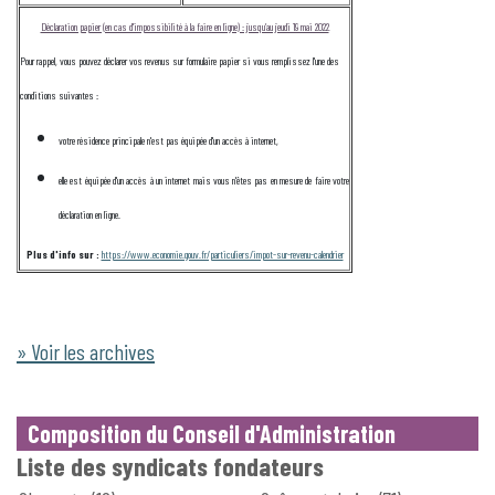
Déclaration papier (en cas d'impossibilité à la faire en ligne) : jusqu’au jeudi 19 mai 2022
Pour rappel, vous pouvez déclarer vos revenus sur formulaire papier si vous remplissez l'une des
conditions suivantes :
votre résidence principale n'est pas équipée d'un accès à internet,
elle est équipée d'un accès à un internet mais vous n'êtes pas en mesure de faire votre
déclaration en ligne.
Plus d'info sur :
https://www.economie.gouv.fr/particuliers/impot-sur-revenu-calendrier
» Voir les archives
Composition du Conseil d'Administration
Liste des syndicats fondateurs