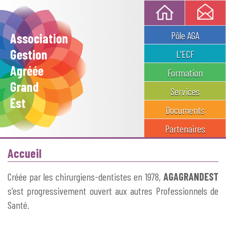
Pôle AGA
Association
Gestion
L'ECF
Agréée
Formation
Grand
Services
Est
Documents
Partenaires
Accueil
Créée par les chirurgiens-dentistes en 1978,
AGAGRANDEST
s'est progressivement ouvert aux autres Professionnels de
Santé.